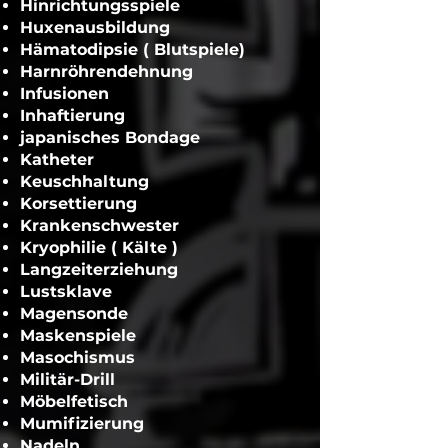
Hinrichtungsspiele
Huxenausbildung
Hämatodipsie ( Blutspiele)
Harnröhrendehnung
Infusionen
Inhaftierung
japanisches Bondage
Katheter
Keuschhaltung
Korsettierung
Krankenschwester
Kryophilie ( Kälte )
Langzeiterziehung
Lustsklave
Magensonde
Maskenspiele
Masochismus
Militär-Drill
Möbelfetisch
Mumifizierung
Nadeln