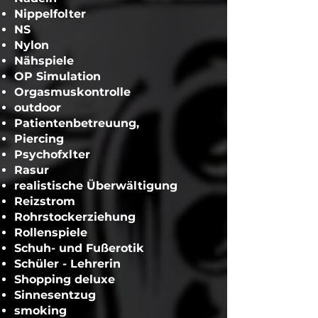
Nippelfolter
NS
Nylon
Nähspiele
OP Simulation
Orgasmuskontrolle
outdoor
Patientenbetreuung,
Piercing
Psychofxlter
Rasur
realistische Überwältigung
Reizstrom
Rohrstockerziehung
Rollenspiele
Schuh- und Fußerotik
Schüler - Lehrerin
Shopping deluxe
Sinnesentzug
smoking