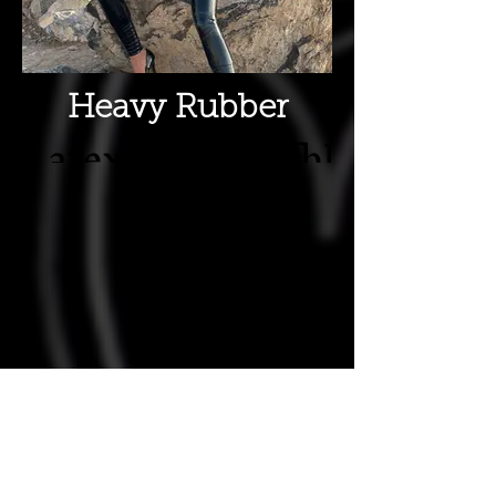
Heavy Rubber
Latexpuppe,aufblasbares
Latex,
Latexfesselsack,Gummi,