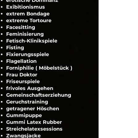
erotische Dominanz
Exibitionismus
extrem Bondage
extreme Tortoure
Facesitting
Feminisierung
Fetisch-Klinikspiele
Fisting
Fixierungsspiele
Flagellation
Forniphilie ( Möbelstück )
Frau Doktor
Friseurspiele
frivoles Ausgehen
Gemeinschaftserziehung
Geruchstraining
getragener Höschen
Gummipuppe
Gummi Latex Rubber
Streichelatexsessions
Zwangsjacke