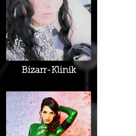
Nürnberg
Fetischlady
Latexlady
Rubberdomina
Bizarr-Klinik
Klinikspiele, von
OP
Simulationen,
Katheter, Anal,
Fitting,