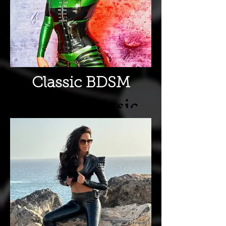
Nadelungen.......
Classic BDSM
Erlebe Classic
Bdsm von
englischer
Erziehung,
Spanking,
Sklavenhaltung...