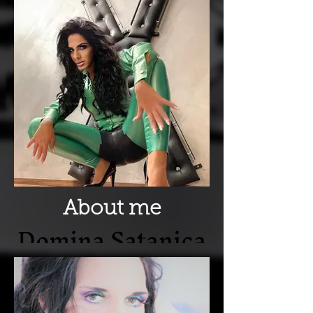
About me
Domina Satanica
Panthera
Ingolstadt Hof